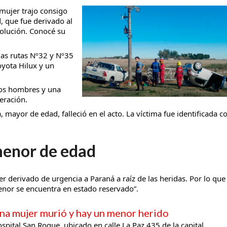
 mujer trajo consigo
 que fue derivado al
olución. Conocé su
 las rutas Nº32 y Nº35
taria con estatales
yota Hilux y un
dos hombres y una
eración.
a, mayor de edad, falleció en el acto. La víctima fue identificada 
 menor de edad
derivado de urgencia a Paraná a raíz de las heridas. Por lo que
enor se encuentra en estado reservado”.
na mujer murió y hay un menor herido
spital San Roque, ubicado en calle La Paz 435 de la capital