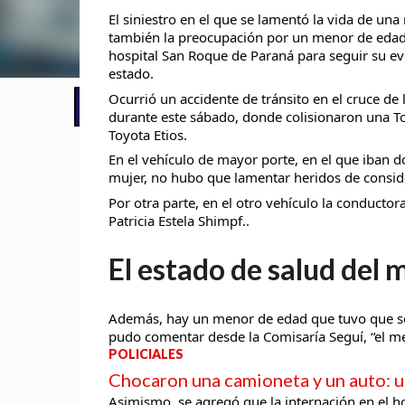
El siniestro en el que se lamentó la vida de una
también la preocupación por un menor de edad,
hospital San Roque de Paraná para seguir su ev
estado.
Ocurrió un accidente de tránsito en el cruce de
📢 LO ÚLTIMO
El Gobierno postergó la reunión pari
durante este sábado, donde colisionaron una To
Toyota Etios.
En el vehículo de mayor porte, en el que iban 
mujer, no hubo que lamentar heridos de consid
Por otra parte, en el otro vehículo la conductor
Patricia Estela Shimpf..
El estado de salud del
Además, hay un menor de edad que tuvo que ser 
pudo comentar desde la Comisaría Seguí, “el m
POLICIALES
Chocaron una camioneta y un auto: u
Asimismo, se agregó que la internación en el ho