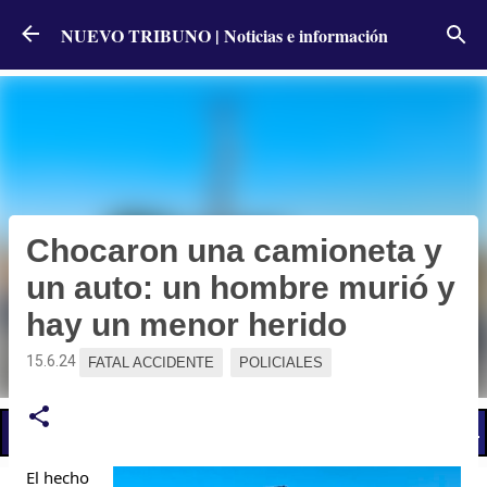
Ir al contenido principal
NUEVO TRIBUNO | Noticias e información
Chocaron una camioneta y
un auto: un hombre murió y
hay un menor herido
15.6.24
FATAL ACCIDENTE
POLICIALES
📢 LO ÚLTIMO
El Gobierno postergó la reunión paritaria con estatales
El hecho