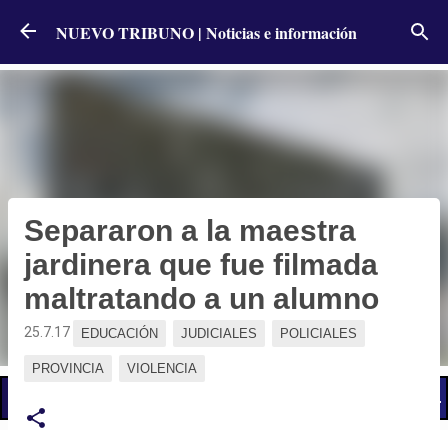
Ir al contenido principal
NUEVO TRIBUNO | Noticias e información
Separaron a la maestra
jardinera que fue filmada
maltratando a un alumno
25.7.17
EDUCACIÓN
JUDICIALES
POLICIALES
PROVINCIA
VIOLENCIA
📢 LO ÚLTIMO
El Gobierno postergó la reunión paritaria con estatales