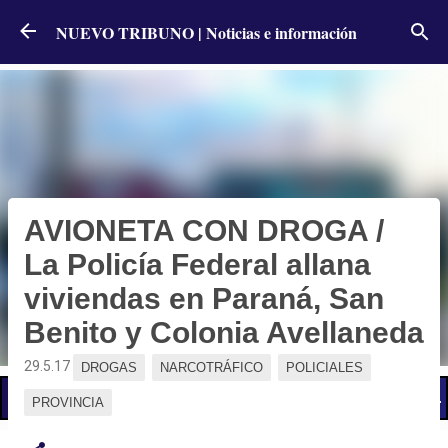
Ir al contenido principal
NUEVO TRIBUNO | Noticias e información
AVIONETA CON DROGA /
La Policía Federal allana
viviendas en Paraná, San
Benito y Colonia Avellaneda
29.5.17
DROGAS
NARCOTRÁFICO
POLICIALES
📢 LO ÚLTIMO
El Gobierno postergó la reunión paritaria con estatales
PROVINCIA