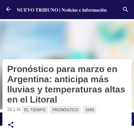
Ir al contenido principal
NUEVO TRIBUNO | Noticias e información
Pronóstico para marzo en
Argentina: anticipa más
lluvias y temperaturas altas
en el Litoral
28.2.26
EL TIEMPO
PRONÓSTICO
SMN
📢 LO ÚLTIMO
El Gobierno postergó la reunión paritaria con estatales