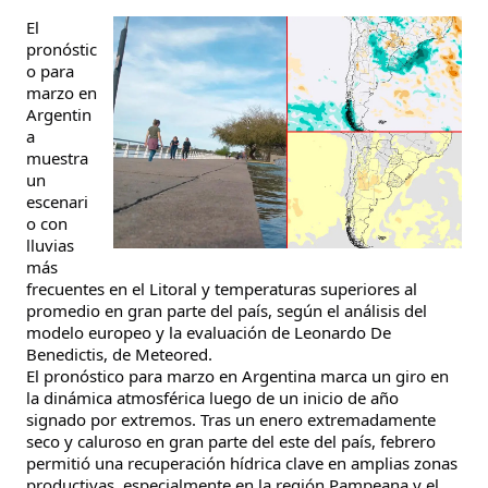
El
pronóstic
o para
marzo en
Argentin
a
muestra
un
escenari
o con
lluvias
más
frecuentes en el Litoral y temperaturas superiores al
promedio en gran parte del país, según el análisis del
modelo europeo y la evaluación de Leonardo De
Benedictis, de Meteored.
El pronóstico para marzo en Argentina marca un giro en
la dinámica atmosférica luego de un inicio de año
signado por extremos. Tras un enero extremadamente
seco y caluroso en gran parte del este del país, febrero
permitió una recuperación hídrica clave en amplias zonas
productivas, especialmente en la región Pampeana y el