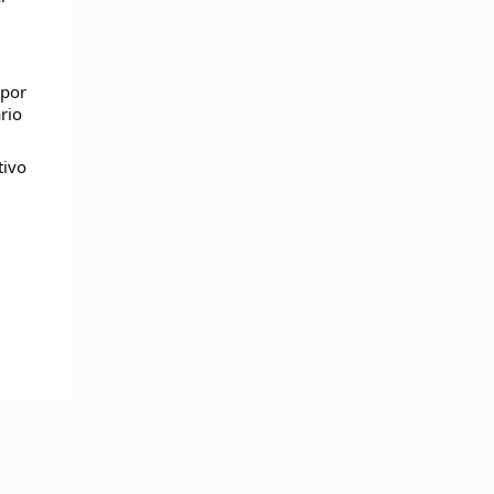
 por
rio
tivo