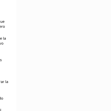
que
ero
e la
ivo
s
ar la
do
l