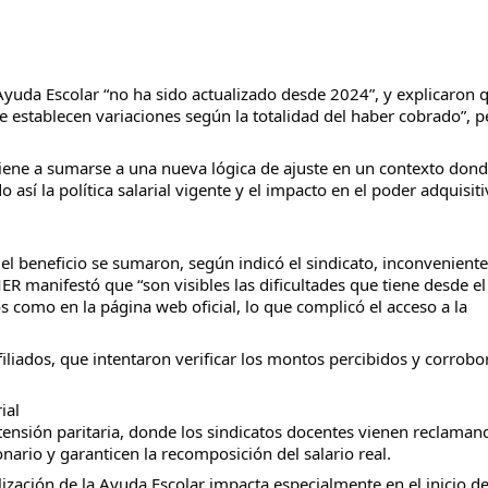
yuda Escolar “no ha sido actualizado desde 2024”, y explicaron 
 establecen variaciones según la totalidad del haber cobrado”, p
viene a sumarse a una nueva lógica de ajuste en un contexto dond
o así la política salarial vigente y el impacto en el poder adquisit
del beneficio se sumaron, según indicó el sindicato, inconveniente
ER manifestó que “son visibles las dificultades que tiene desde el
os como en la página web oficial, lo que complicó el acceso a la
iliados, que intentaron verificar los montos percibidos y corrobor
ial
tensión paritaria, donde los sindicatos docentes vienen reclaman
nario y garanticen la recomposición del salario real.
zación de la Ayuda Escolar impacta especialmente en el inicio de