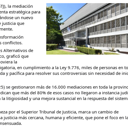
STJ), la mediación
enta estratégica para
idándose un nuevo
 justicia que
lmente.
ansformación
 conflictos.
s Alternativos de
co, graficó que
oviera la
gatoria, en cumplimiento a la Ley 9.776, miles de personas en to
da y pacífica para resolver sus controversias sin necesidad de inic
5) se gestionaron más de 16.000 mediaciones en toda la provinc
ndican que más del 80% de esos casos no llegaron a instancia judic
 la litigiosidad y una mejora sustancial en la respuesta del sistem
rmeza por el Superior Tribunal de Justicia, marca un cambio de
na justicia más cercana, humana y eficiente, que pone el foco en l
consensuada.