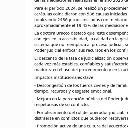
de las mediaciones realizadas en el año 2025 de
Para el período 2024, se realizó un procedimie
carátulas coincidieron con 586 causas iniciadas
totalizando 2486 juicios iniciados con mediació
aproximadamente el 19.43% de las mediaciones 
La doctora Bracco destacó que “este desempeño no
con ejes en la accesibilidad, la calidad en la g
sistema que no reemplaza al proceso judicial, s
Poder Judicial enfocar sus recursos en los confl
El descenso de la tasa de judicialización obse
cada vez más estables, confiables y satisfacto
madurez en el uso del procedimiento y en la act
Impactos institucionales clave
- Descongestión de los fueros civiles y de famili
tiempo, recursos y desgaste emocional.
- Mejora en la percepción pública del Poder Judi
respetuosas de su conflicto.
- Fortalecimiento del rol del operador judicial
distraerse en conflictos que pudieron resolvers
- Promoción activa de una cultura del acuerdo: 