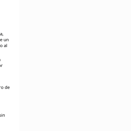
a,
de un
o al
n
or
ro de
sin