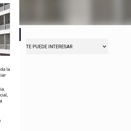
TE PUEDE INTERESAR
da la
iar
ia.
ial,
a
a