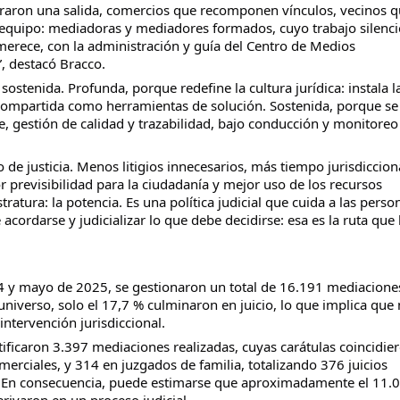
traron una salida, comercios que recomponen vínculos, vecinos 
 equipo: mediadoras y mediadores formados, cuyo trabajo silenc
merece, con la administración y guía del Centro de Medios
”, destacó Bracco.
stenida. Profunda, porque redefine la cultura jurídica: instala l
d compartida como herramientas de solución. Sostenida, porque se
, gestión de calidad y trazabilidad, bajo conducción y monitoreo
io de justicia. Menos litigios innecesarios, más tiempo jurisdiccion
r previsibilidad para la ciudadanía y mejor uso de los recursos
atura: la potencia. Es una política judicial que cuida a las perso
 acordarse y judicializar lo que debe decidirse: esa es la ruta que
 y mayo de 2025, se gestionaron un total de 16.191 mediacione
 universo, solo el 17,7 % culminaron en juicio, lo que implica que
intervención jurisdiccional.
ificaron 3.397 mediaciones realizadas, cuyas carátulas coincidie
merciales, y 314 en juzgados de familia, totalizando 376 juicios
ia. En consecuencia, puede estimarse que aproximadamente el 11.