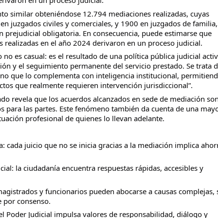
rivaron en un proceso judicial.
nto similar obteniéndose 12.794 mediaciones realizadas, cuyas
 en juzgados civiles y comerciales, y 1900 en juzgados de familia,
n prejudicial obligatoria. En consecuencia, puede estimarse que
realizadas en el año 2024 derivaron en un proceso judicial.
 es casual: es el resultado de una política pública judicial activ
estión y el seguimiento permanente del servicio prestado. Se trata 
ino que lo complementa con inteligencia institucional, permitiend
ictos que realmente requieren intervención jurisdiccional”.
rvado revela que los acuerdos alcanzados en sede de mediación so
rios para las partes. Este fenómeno también da cuenta de una may
uación profesional de quienes lo llevan adelante.
a: cada juicio que no se inicia gracias a la mediación implica ahor
cial: la ciudadanía encuentra respuestas rápidas, accesibles y
: magistrados y funcionarios pueden abocarse a causas complejas, 
e por consenso.
el Poder Judicial impulsa valores de responsabilidad, diálogo y