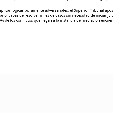
plicar lógicas puramente adversariales, el Superior Tribunal apo
no, capaz de resolver miles de casos sin necesidad de iniciar juic
0% de los conflictos que llegan a la instancia de mediación encue
TU AYUDA ES MUY ÚTIL PARA SEGUIR 
® CREACIÓN, EDICIÓN, DESARROLLO Y DIRECCIÓN ☰ PABLO LÓPEZ ℗ 2012〣2026