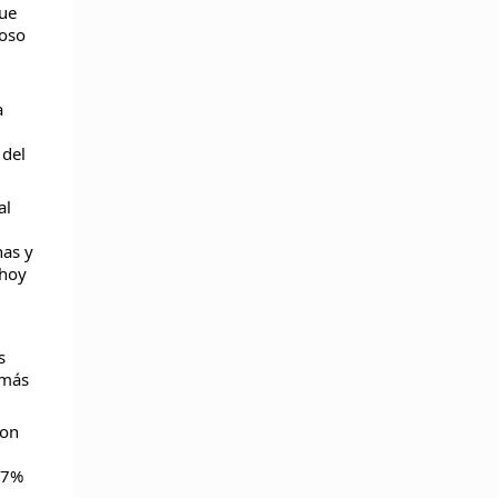
que
ioso
a
 del
al
nas y
 hoy
s
 más
ron
07%