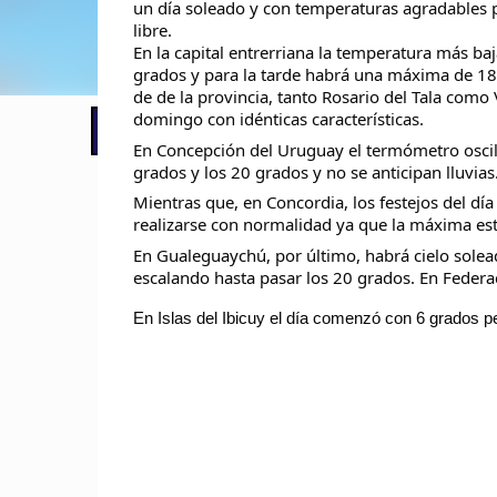
un día soleado y con temperaturas agradables pa
libre.
En la capital entrerriana la temperatura más baj
grados y para la tarde habrá una máxima de 18 
de de la provincia, tanto Rosario del Tala como 
domingo con idénticas características.
📢 LO ÚLTIMO
El Gobierno postergó la reunión pari
En Concepción del Uruguay el termómetro oscila
grados y los 20 grados y no se anticipan lluvias
Mientras que, en Concordia, los festejos del dí
realizarse con normalidad ya que la máxima es
En Gualeguaychú, por último, habrá cielo solead
escalando hasta pasar los 20 grados. En Federac
En Islas del Ibicuy el día comenzó con 6 grados 