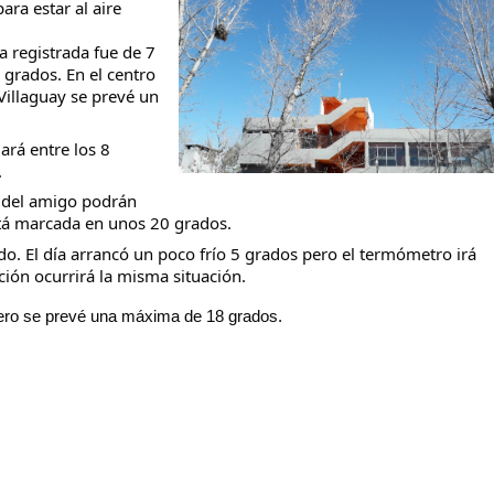
ra estar al aire
a registrada fue de 7
grados. En el centro
Villaguay se prevé un
taria con estatales
rá entre los 8
.
a del amigo podrán
tá marcada en unos 20 grados.
o. El día arrancó un poco frío 5 grados pero el termómetro irá
ión ocurrirá la misma situación.
pero se prevé una máxima de 18 grados.