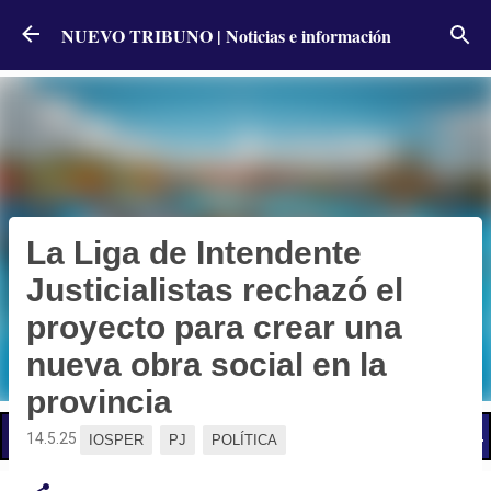
Ir al contenido principal
NUEVO TRIBUNO | Noticias e información
La Liga de Intendente
Justicialistas rechazó el
proyecto para crear una
nueva obra social en la
provincia
📢 LO ÚLTIMO
El Gobierno postergó la reunión paritaria con estatales
14.5.25
IOSPER
PJ
POLÍTICA