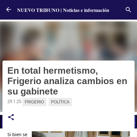
Ir al contenido principal
NUEVO TRIBUNO | Noticias e información
En total hermetismo,
Frigerio analiza cambios en
su gabinete
29.1.25
FRIGERIO
POLÍTICA
📢 LO ÚLTIMO
Si bien se