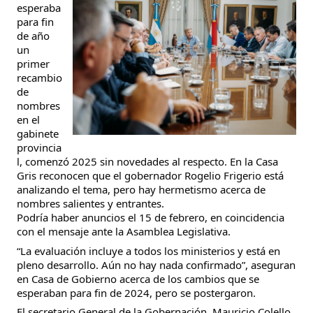
esperaba
para fin
de año
un
primer
recambio
de
nombres
en el
gabinete
provincia
l, comenzó 2025 sin novedades al respecto. En la Casa
Gris reconocen que el gobernador Rogelio Frigerio está
analizando el tema, pero hay hermetismo acerca de
nombres salientes y entrantes.
Podría haber anuncios el 15 de febrero, en coincidencia
con el mensaje ante la Asamblea Legislativa.
“La evaluación incluye a todos los ministerios y está en
pleno desarrollo. Aún no hay nada confirmado”, aseguran
en Casa de Gobierno acerca de los cambios que se
esperaban para fin de 2024, pero se postergaron.
El secretario General de la Gobernación, Mauricio Colello,