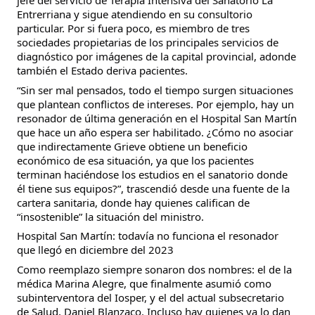
jefe del servicio de Terapia Intensiva del Sanatorio La
Entrerriana y sigue atendiendo en su consultorio
particular. Por si fuera poco, es miembro de tres
sociedades propietarias de los principales servicios de
diagnóstico por imágenes de la capital provincial, adonde
también el Estado deriva pacientes.
“Sin ser mal pensados, todo el tiempo surgen situaciones
que plantean conflictos de intereses. Por ejemplo, hay un
resonador de última generación en el Hospital San Martín
que hace un año espera ser habilitado. ¿Cómo no asociar
que indirectamente Grieve obtiene un beneficio
económico de esa situación, ya que los pacientes
terminan haciéndose los estudios en el sanatorio donde
él tiene sus equipos?”, trascendió desde una fuente de la
cartera sanitaria, donde hay quienes califican de
“insostenible” la situación del ministro.
Hospital San Martín: todavía no funciona el resonador
que llegó en diciembre del 2023
Como reemplazo siempre sonaron dos nombres: el de la
médica Marina Alegre, que finalmente asumió como
subinterventora del Iosper, y el del actual subsecretario
de Salud, Daniel Blanzaco. Incluso hay quienes ya lo dan