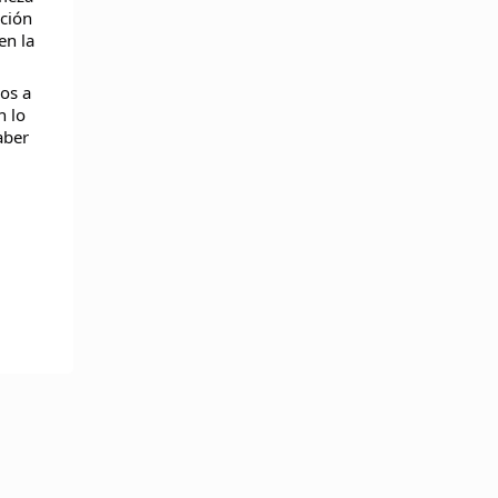
cción
en la
os a
n lo
aber