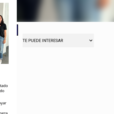
TE PUEDE INTERESAR
stado
ndo
oyar
rmeza