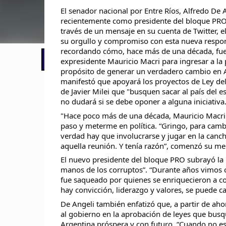
El senador nacional por Entre Ríos, Alfredo De A
recientemente como presidente del bloque PRO
través de un mensaje en su cuenta de Twitter, e
su orgullo y compromiso con esta nueva respon
recordando cómo, hace más de una década, fue 
📢 LO ÚLTIMO
El Gobierno postergó la reunión pari
expresidente Mauricio Macri para ingresar a la p
propósito de generar un verdadero cambio en 
manifestó que apoyará los proyectos de Ley de
de Javier Milei que "busquen sacar al país del 
no dudará si se debe oponer a alguna iniciativa
"Hace poco más de una década, Mauricio Macri 
paso y meterme en política. “Gringo, para cambi
verdad hay que involucrarse y jugar en la canc
aquella reunión. Y tenía razón”, comenzó su me
El nuevo presidente del bloque PRO subrayó la im
manos de los corruptos”. “Durante años vimos 
fue saqueado por quienes se enriquecieron a c
hay convicción, liderazgo y valores, se puede c
De Angeli también enfatizó que, a partir de ahor
al gobierno en la aprobación de leyes que busq
Argentina próspera y con futuro. “Cuando no 