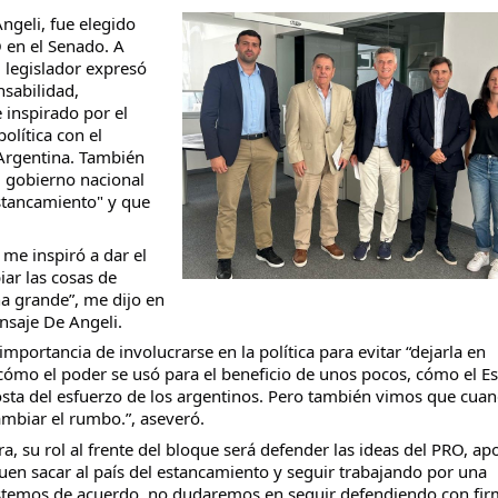
ngeli, fue elegido
 en el Senado. A
l legislador expresó
sabilidad,
inspirado por el
taria con estatales
olítica con el
Argentina. También
l gobierno nacional
estancamiento" y que
.
me inspiró a dar el
ar las cosas de
ha grande”, me dijo en
nsaje De Angeli.
portancia de involucrarse en la política para evitar “dejarla en
cómo el poder se usó para el beneficio de unos pocos, cómo el E
osta del esfuerzo de los argentinos. Pero también vimos que cua
ambiar el rumbo.”, aseveró.
a, su rol al frente del bloque será defender las ideas del PRO, ap
uen sacar al país del estancamiento y seguir trabajando por una
estemos de acuerdo, no dudaremos en seguir defendiendo con fi