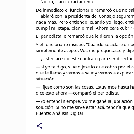
—No no, claro, exactamente.
De inmediato el funcionario remarcó que no sabe
“Hablaré con la presidenta del Consejo seguram
nada más. Pero entiendo, cuando yo llego, entie
cumplí mi etapa, bien o mal. Ahora para cubrir 
El periodista le remarcó que le dieron la opción
Y el funcionario insistió: “Cuando se aclare un p
simplemente acepto. Vos me preguntaste y dije q
—¿Usted aceptó este contrato para ser directo
—Si yo te digo, si te dijese lo que cobro por el 
que te llamo y vamos a salir y vamos a explicar a
situación.
—Fíjese cómo son las cosas. Estuvimos hasta ha
dice esto ahora —comparó el periodista.
—Yo entendí siempre, yo me gané la jubilación. 
solución. Si no me sirve estar acá, tendría que
Fuente: Análisis Digital