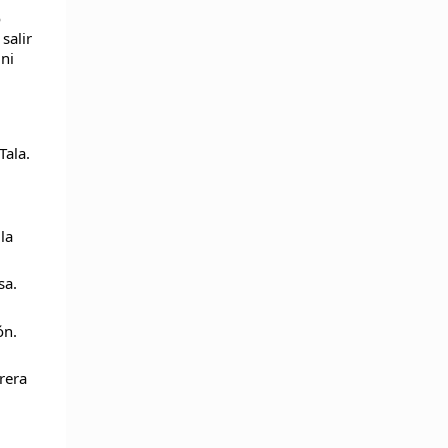
o
salir
ni
Tala.
la
sa.
ón.
rera