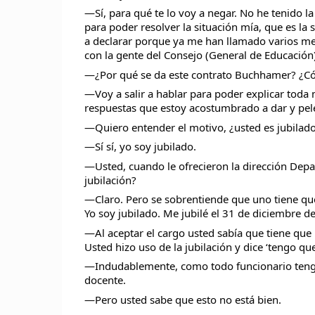
—Sí, para qué te lo voy a negar. No he tenido l
para poder resolver la situación mía, que es la
a declarar porque ya me han llamado varios med
con la gente del Consejo (General de Educación)
—¿Por qué se da este contrato Buchhamer? ¿Có
—Voy a salir a hablar para poder explicar toda m
respuestas que estoy acostumbrado a dar y pele
—Quiero entender el motivo, ¿usted es jubila
—Sí sí, yo soy jubilado.
—Usted, cuando le ofrecieron la dirección Depa
jubilación?
—Claro. Pero se sobrentiende que uno tiene que
Yo soy jubilado. Me jubilé el 31 de diciembre d
—Al aceptar el cargo usted sabía que tiene que
Usted hizo uso de la jubilación y dice ‘tengo qu
—Indudablemente, como todo funcionario tengo
docente.
—Pero usted sabe que esto no está bien.