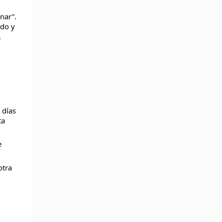
nar”.
rdo y
,
 días
ta
e
otra