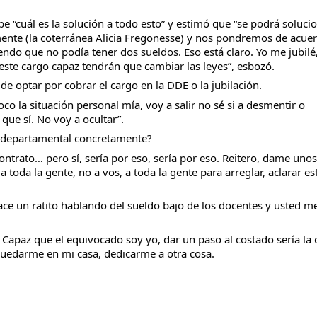
 “cuál es la solución a todo esto” y estimó que “se podrá solucio
ente (la coterránea Alicia Fregonesse) y nos pondremos de acue
ndo que no podía tener dos sueldos. Eso está claro. Yo me jubilé
este cargo capaz tendrán que cambiar las leyes”, esbozó.
 de optar por cobrar el cargo en la DDE o la jubilación.
oco la situación personal mía, voy a salir no sé si a desmentir o
ue sí. No voy a ocultar”.
r departamental concretamente?
contrato… pero sí, sería por eso, sería por eso. Reitero, dame unos
 toda la gente, no a vos, a toda la gente para arreglar, aclarar es
ce un ratito hablando del sueldo bajo de los docentes y usted m
Capaz que el equivocado soy yo, dar un paso al costado sería la 
 quedarme en mi casa, dedicarme a otra cosa.