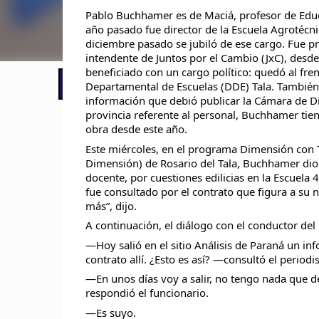
Pablo Buchhamer es de Maciá, profesor de Educa
año pasado fue director de la Escuela Agrotécn
diciembre pasado se jubiló de ese cargo. Fue p
intendente de Juntos por el Cambio (JxC), desde
beneficiado con un cargo político: quedó al fren
📢 LO ÚLTIMO
Departamental de Escuelas (DDE) Tala.
También,
información que debió publicar la Cámara de D
provincia referente al personal, Buchhamer tie
obra desde este año.
Este miércoles, en el programa Dimensión con 
Dimensión) de Rosario del Tala, Buchhamer dio
docente, por cuestiones edilicias en la Escuela 
fue consultado por el contrato que figura a su
más”, dijo.
A continuación, el diálogo con el conductor de
—Hoy salió en el sitio Análisis de Paraná un i
contrato allí. ¿Esto es así? —consultó el periodis
—En unos días voy a salir, no tengo nada que de
respondió el funcionario.
—Es suyo.