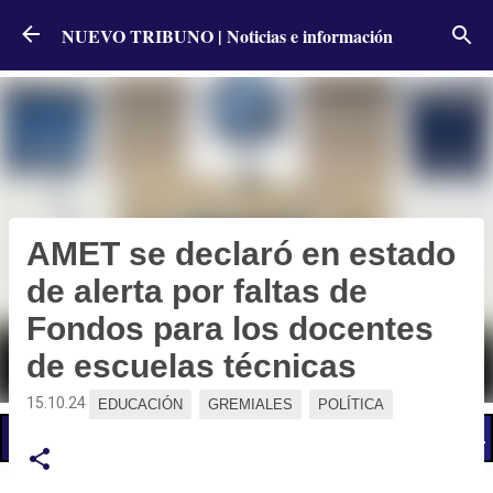
Ir al contenido principal
NUEVO TRIBUNO | Noticias e información
AMET se declaró en estado
de alerta por faltas de
Fondos para los docentes
de escuelas técnicas
15.10.24
EDUCACIÓN
GREMIALES
POLÍTICA
📢 LO ÚLTIMO
El Gobierno postergó la reunión paritaria con estatales