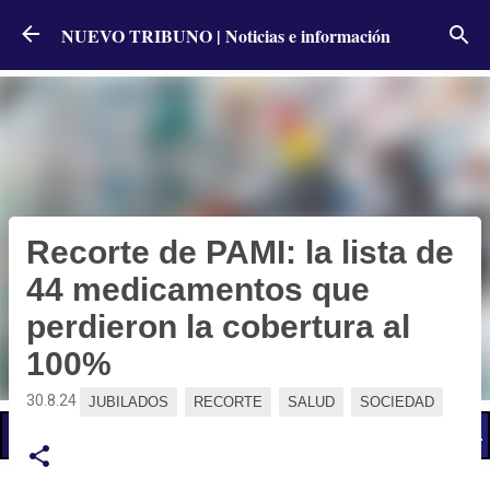
Ir al contenido principal
NUEVO TRIBUNO | Noticias e información
Recorte de PAMI: la lista de
44 medicamentos que
perdieron la cobertura al
100%
30.8.24
JUBILADOS
RECORTE
SALUD
SOCIEDAD
📢 LO ÚLTIMO