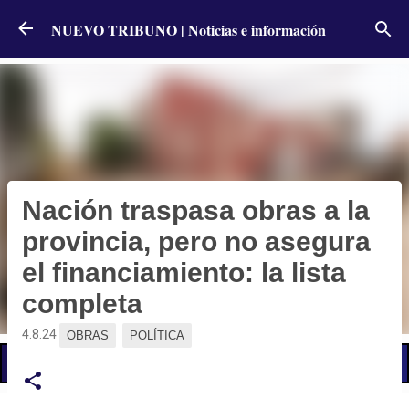
Ir al contenido principal
NUEVO TRIBUNO | Noticias e información
Nación traspasa obras a la
provincia, pero no asegura
el financiamiento: la lista
completa
4.8.24
OBRAS
POLÍTICA
📢 LO ÚLTIMO