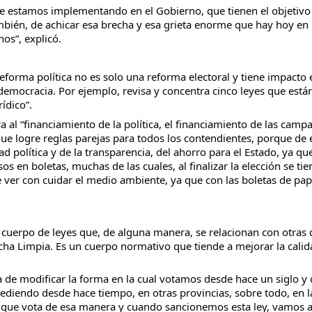
que estamos implementando en el Gobierno, que tienen el objetivo
 también, de achicar esa brecha y esa grieta enorme que hay hoy en 
nos”, explicó.
reforma política no es solo una reforma electoral y tiene impacto 
democracia. Por ejemplo, revisa y concentra cinco leyes que está
ídico”.
a al “financiamiento de la política, el financiamiento de las camp
que logre reglas parejas para todos los contendientes, porque de 
ad política y de la transparencia, del ahorro para el Estado, ya qu
s en boletas, muchas de las cuales, al finalizar la elección se ti
 ver con cuidar el medio ambiente, ya que con las boletas de pap
n cuerpo de leyes que, de alguna manera, se relacionan con otras
icha Limpia. Es un cuerpo normativo que tiende a mejorar la calid
 de modificar la forma en la cual votamos desde hace un siglo y
diendo desde hace tiempo, en otras provincias, sobre todo, en l
 que vota de esa manera y cuando sancionemos esta ley, vamos 