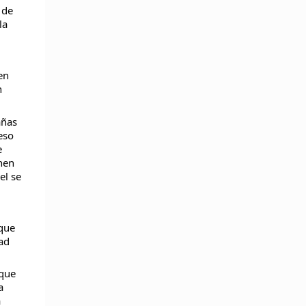
 de
la
en
n
añas
eso
e
enen
el se
 que
ad
 que
a
a