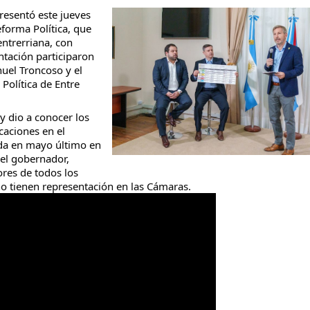
presentó este jueves
forma Política, que
entrerriana, con
ntación participaron
uel Troncoso y el
 y se encontró con la ví
Política de Entre
 y dio a conocer los
caciones en el
iada en mayo último en
 el gobernador,
ores de todos los
no tienen representación en las Cámaras.