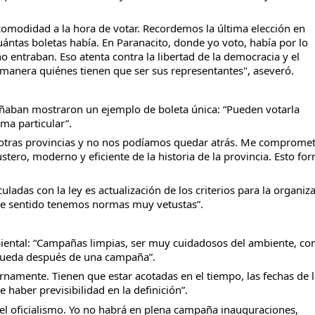
omodidad a la hora de votar. Recordemos la última elección en
uántas boletas había. En Paranacito, donde yo voto, había por lo
entraban. Eso atenta contra la libertad de la democracia y el
 manera quiénes tienen que ser sus representantes", aseveró.
añaban mostraron un ejemplo de boleta única: “Pueden votarla
ma particular”.
 otras provincias y no nos podíamos quedar atrás. Me compromet
tero, moderno y eficiente de la historia de la provincia. Esto fo
ladas con la ley es actualización de los criterios para la organiz
ste sentido tenemos normas muy vetustas”.
biental: “Campañas limpias, ser muy cuidadosos del ambiente, con
e queda después de una campaña”.
namente. Tienen que estar acotadas en el tiempo, las fechas de l
 haber previsibilidad en la definición”.
 el oficialismo. Yo no habrá en plena campaña inauguraciones,