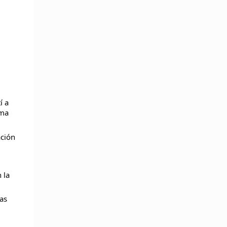
í a
rma
ación
 la
as