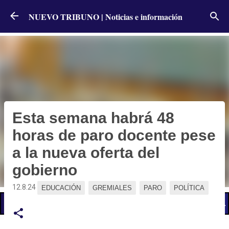
Ir al contenido principal
NUEVO TRIBUNO | Noticias e información
Esta semana habrá 48
horas de paro docente pese
a la nueva oferta del
gobierno
12.8.24
EDUCACIÓN
GREMIALES
PARO
POLÍTICA
📢 LO ÚLTIMO
El Gobierno postergó la reunión paritaria con estatales