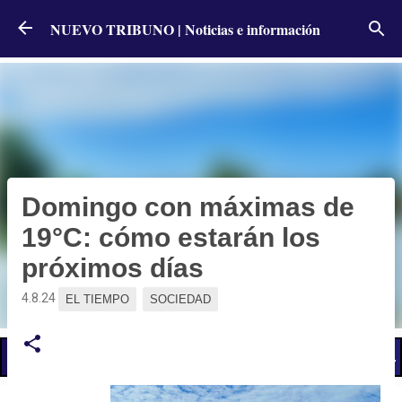
Ir al contenido principal
NUEVO TRIBUNO | Noticias e información
Domingo con máximas de
19°C: cómo estarán los
próximos días
4.8.24
EL TIEMPO
SOCIEDAD
📢 LO ÚLTIMO
El Gobierno postergó la reunión paritaria con estatales