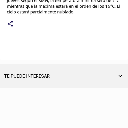
Jueves Según el SMN, la temperatura mínima será de 7°C
mientras que la máxima estará en el orden de los 16°C. El
cielo estará parcialmente nublado.
TE PUEDE INTERESAR
TU AYUDA ES MUY ÚTIL PARA SEGUIR ON LINE
® CREACIÓN, EDICIÓN, DESARROLLO Y DIRECCIÓN ☰ PABLO LÓPEZ ℗ 2012〣2026