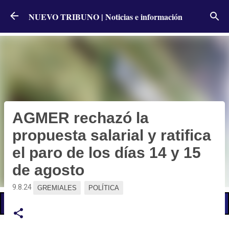
Ir al contenido principal
NUEVO TRIBUNO | Noticias e información
AGMER rechazó la
propuesta salarial y ratifica
el paro de los días 14 y 15
de agosto
9.8.24
GREMIALES
POLÍTICA
📢 LO ÚLTIMO
Llevaron al CGE el reclamo por diplomaturas pagas que otorgan