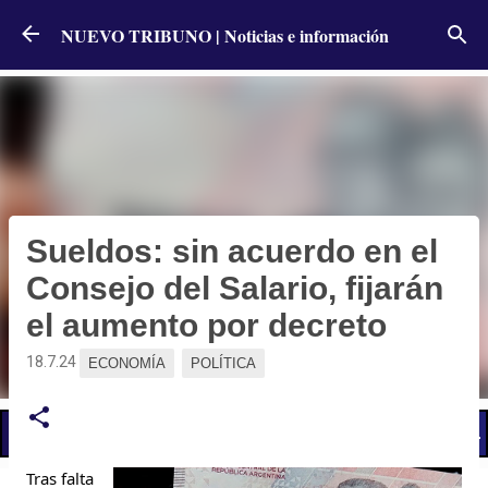
Ir al contenido principal
NUEVO TRIBUNO | Noticias e información
Sueldos: sin acuerdo en el
Consejo del Salario, fijarán
el aumento por decreto
18.7.24
ECONOMÍA
POLÍTICA
📢 LO ÚLTIMO
Tras falta