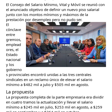
El Consejo del Salario Mínimo, Vital y Móvil se reunió con
el anunciado objetivo de definir un nuevo piso salarial
junto con los montos mínimos y máximos de la
prestación por desempleo pero no pudo ser.
El
cónclave
entre
gremios,
emplead
ores, el
Estado
nacional
y los
gobierno
s provinciales encontró unidas a las tres centrales
sindicales en un reclamo único de elevar el salario
mínimo a $482 mil a julio y $505 mil en agosto.
La propuesta
La propuesta completa de la parte empresaria era dividir
en cuatro tramos la actualización y llevar el salario
mínimo a $245 mil en julio, $253 mil en agosto, a $259
mil en septiembre y a $264 mil en octubre.