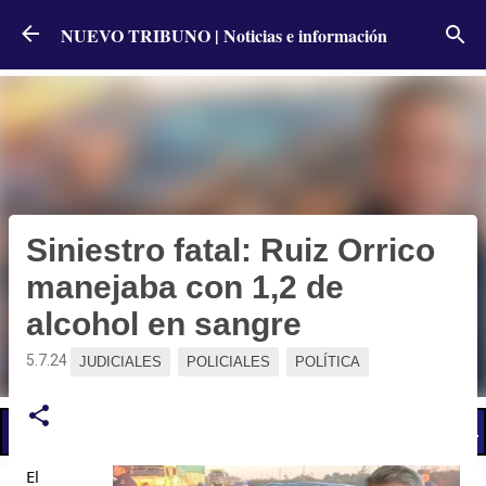
Ir al contenido principal
NUEVO TRIBUNO | Noticias e información
Siniestro fatal: Ruiz Orrico
manejaba con 1,2 de
alcohol en sangre
5.7.24
JUDICIALES
POLICIALES
POLÍTICA
📢 LO ÚLTIMO
El Gobierno postergó la reunión paritaria con estatales
El