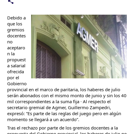
Debido a
que los
gremios
docentes
no
aceptaro
n la
propuest
a salarial
ofrecida
por el
Gobierno
provincial en el marco de paritaria, los haberes de julio
serán abonados con el mismo monto de junio y sin los 40
mil correspondientes a la suma fija · Al respecto el
secretario gremial de Agmer, Guillermo Zampedri,
expresó: “Es parte de las reglas del juego pero en algún
momento se llegará a un acuerdo”.
Tras el rechazo por parte de los gremios docentes a la
propuesta del Gobierno provincial, los haberes de julio no