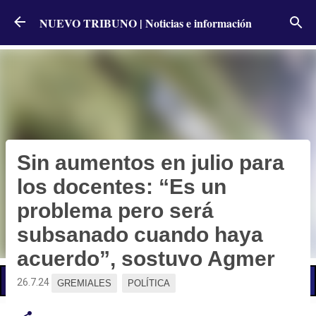
Ir al contenido principal
NUEVO TRIBUNO | Noticias e información
Sin aumentos en julio para
los docentes: “Es un
problema pero será
subsanado cuando haya
acuerdo”, sostuvo Agmer
📢 LO ÚLTIMO
26.7.24
GREMIALES
POLÍTICA