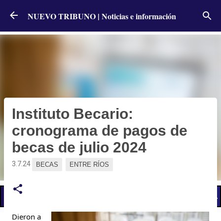
Ir al contenido principal
NUEVO TRIBUNO | Noticias e información
Instituto Becario:
cronograma de pagos de
becas de julio 2024
3.7.24
BECAS
ENTRE RÍOS
📢 LO ÚLTIMO
El Gobierno postergó la reunión paritaria con estatales
Dieron a