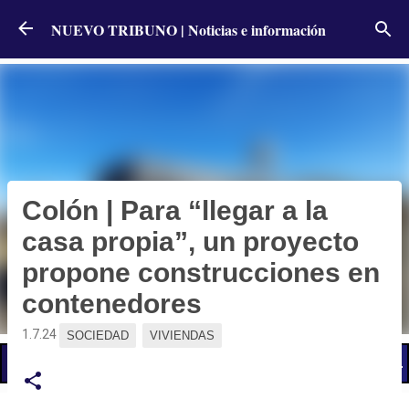
Ir al contenido principal
NUEVO TRIBUNO | Noticias e información
Colón | Para “llegar a la
casa propia”, un proyecto
propone construcciones en
contenedores
1.7.24
SOCIEDAD
VIVIENDAS
📢 LO ÚLTIMO
El Gobierno postergó la reunión paritaria con estatales