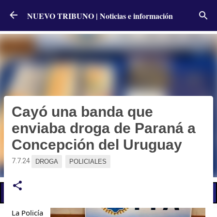
Ir al contenido principal
NUEVO TRIBUNO | Noticias e información
Cayó una banda que
enviaba droga de Paraná a
Concepción del Uruguay
7.7.24
DROGA
POLICIALES
📢 LO ÚLTIMO
La Policía