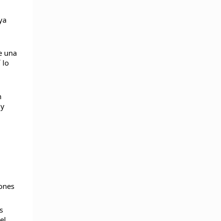
ya
e una
 lo
n
 y
iones
s
el