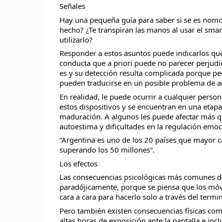
Señales
Hay una pequeña guía para saber si se es nomofó
hecho? ¿Te transpiran las manos al usar el smart
utilizarlo?
Responder a estos asuntos puede indicarlos qué 
conducta que a priori puede no parecer perjudic
es y su detección resulta complicada porque pe
pueden traducirse en un posible problema de a
En realidad, le puede ocurrir a cualquier pers
estos dispositivos y se encuentran en una etap
maduración. A algunos les puede afectar más que
autoestima y dificultades en la regulación emoci
“Argentina es uno de los 20 países que mayor 
superando los 50 millones”.
Los efectos
Las consecuencias psicológicas más comunes de 
paradójicamente, porque se piensa que los móvi
cara a cara para hacerlo solo a través del term
Pero también existen consecuencias físicas com
altas horas de exposición ante la pantalla e incl