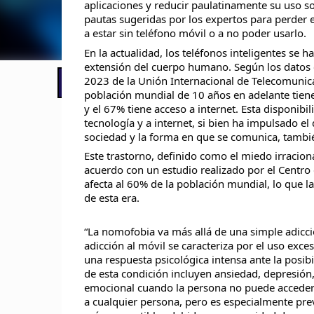
aplicaciones y reducir paulatinamente su uso s
pautas sugeridas por los expertos para perder e
a estar sin teléfono móvil o a no poder usarlo.
En la actualidad, los teléfonos inteligentes se 
extensión del cuerpo humano. Según los datos 
2023 de la Unión Internacional de Telecomunica
📢 LO ÚLTIMO
población mundial de 10 años en adelante tiene
y el 67% tiene acceso a internet. Esta disponibil
tecnología y a internet, si bien ha impulsado el 
sociedad y la forma en que se comunica, tambi
Este trastorno, definido como el miedo irraciona
acuerdo con un estudio realizado por el Centro
afecta al 60% de la población mundial, lo que l
de esta era.
“La nomofobia va más allá de una simple adicció
adicción al móvil se caracteriza por el uso exce
una respuesta psicológica intensa ante la posib
de esta condición incluyen ansiedad, depresión,
emocional cuando la persona no puede acceder a
a cualquier persona, pero es especialmente pre