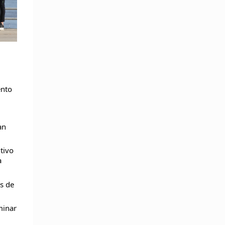
ento
an
tivo
a
as de
minar