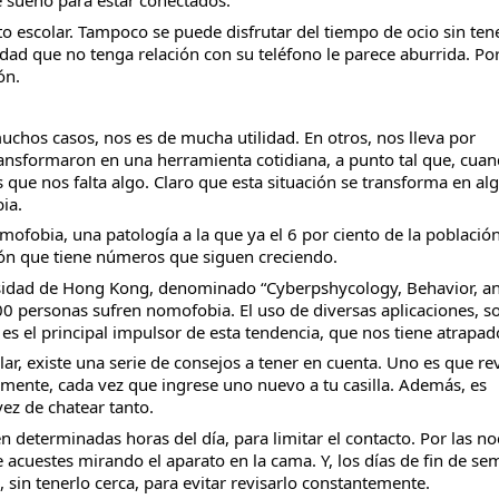
 sueño para estar conectados.
 escolar. Tampoco se puede disfrutar del tiempo de ocio sin tene
dad que no tenga relación con su teléfono le parece aburrida. Po
ón.
uchos casos, nos es de mucha utilidad. En otros, nos lleva por
ansformaron en una herramienta cotidiana, a punto tal que, cua
que nos falta algo. Claro que esta situación se transforma en al
ia.
mofobia, una patología a la que ya el 6 por ciento de la població
ción que tiene números que siguen creciendo.
versidad de Hong Kong, denominado “Cyberpshycology, Behavior, a
00 personas sufren nomofobia. El uso de diversas aplicaciones, s
s el principal impulsor de esta tendencia, que nos tiene atrapad
ular, existe una serie de consejos a tener en cuenta. Uno es que re
temente, cada vez que ingrese uno nuevo a tu casilla. Además, es
ez de chatear tanto.
en determinadas horas del día, para limitar el contacto. Por las no
e acuestes mirando el aparato en la cama. Y, los días de fin de se
, sin tenerlo cerca, para evitar revisarlo constantemente.