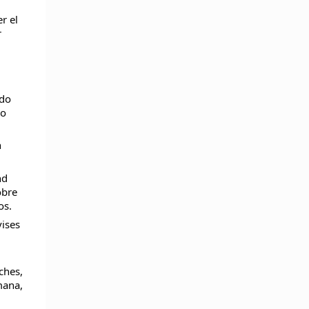
r el
r
ndo
go
n
nd
obre
os.
vises
ches,
mana,