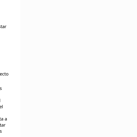
tar
fecto
s
l
el
ta a
tar
s