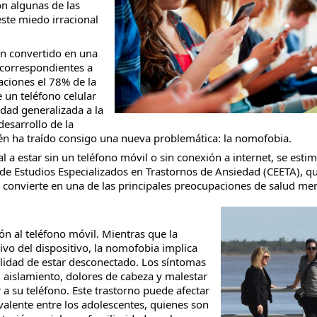
on algunas de las
ste miedo irracional
han convertido en una
correspondientes a
ciones el 78% de la
 un teléfono celular
idad generalizada a la
desarrollo de la
én ha traído consigo una nueva problemática: la nomofobia.
l a estar sin un teléfono móvil o sin conexión a internet, se estim
 de Estudios Especializados en Trastornos de Ansiedad (CEETA), q
a convierte en una de las principales preocupaciones de salud men
n al teléfono móvil. Mientras que la
sivo del dispositivo, la nomofobia implica
ilidad de estar desconectado. Los síntomas
 aislamiento, dolores de cabeza y malestar
 su teléfono. Este trastorno puede afectar
valente entre los adolescentes, quienes son