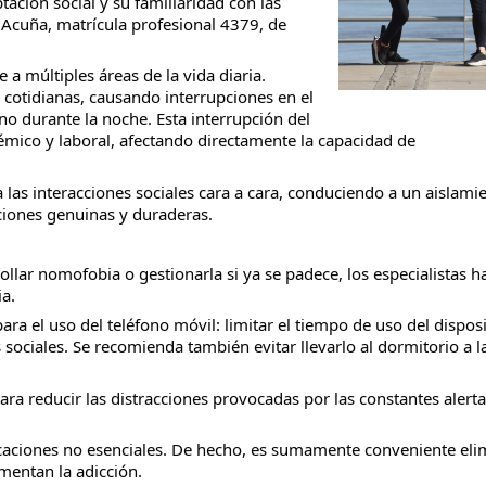
ación social y su familiaridad con las
a Acuña, matrícula profesional 4379, de
a múltiples áreas de la vida diaria.
as cotidianas, causando interrupciones en el
no durante la noche. Esta interrupción del
mico y laboral, afectando directamente la capacidad de
 las interacciones sociales cara a cara, conduciendo a un aislami
aciones genuinas y duraderas.
rollar nomofobia o gestionarla si ya se padece, los especialistas h
a.
ara el uso del teléfono móvil: limitar el tiempo de uso del disposi
sociales. Se recomienda también evitar llevarlo al dormitorio a l
para reducir las distracciones provocadas por las constantes alert
icaciones no esenciales. De hecho, es sumamente conveniente eli
entan la adicción.