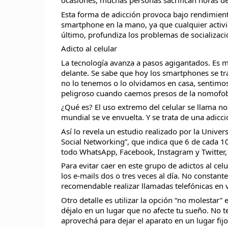
ocasiones, muchas personas sacrifican horas de
Esta forma de adicción provoca bajo rendimiento
smartphone en la mano, ya que cualquier activi
último, profundiza los problemas de socializaci
Adicto al celular
La tecnología avanza a pasos agigantados. Es m
delante. Se sabe que hoy los smartphones se tr
no lo tenemos o lo olvidamos en casa, sentimos 
peligroso cuando caemos presos de la nomofob
¿Qué es? El uso extremo del celular se llama no
mundial se ve envuelta. Y se trata de una adic
Así lo revela un estudio realizado por la Uni
Social Networking”, que indica que 6 de cada 1
todo WhatsApp, Facebook, Instagram y Twitter, e
Para evitar caer en este grupo de adictos al cel
los e-mails dos o tres veces al día. No constan
recomendable realizar llamadas telefónicas en v
Otro detalle es utilizar la opción “no molestar” 
déjalo en un lugar que no afecte tu sueño. No t
aprovechá para dejar el aparato en un lugar fijo