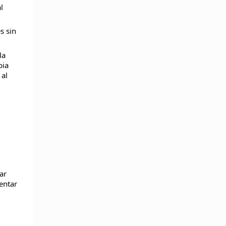
l
s sin
la
bia
 al
ar
entar