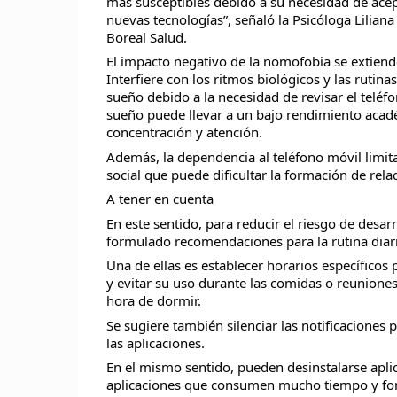
más susceptibles debido a su necesidad de acept
nuevas tecnologías”, señaló la Psicóloga Lilian
Boreal Salud.
El impacto negativo de la nomofobia se extiende 
Interfiere con los ritmos biológicos y las rutin
sueño debido a la necesidad de revisar el teléfo
sueño puede llevar a un bajo rendimiento acadé
concentración y atención.
Además, la dependencia al teléfono móvil limita
social que puede dificultar la formación de rel
A tener en cuenta
En este sentido, para reducir el riesgo de desar
formulado recomendaciones para la rutina diari
Una de ellas es establecer horarios específicos p
y evitar su uso durante las comidas o reuniones 
hora de dormir.
Se sugiere también silenciar las notificaciones 
las aplicaciones.
En el mismo sentido, pueden desinstalarse apl
aplicaciones que consumen mucho tiempo y fom