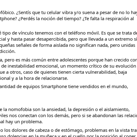
bico. ¿Sentís que tu celular vibra y/o suena a pesar de no lo ha
phone? ¿Perdés la noción del tiempo? ¿Te falta la respiración al
tipo de vínculo tenemos con el teléfono móvil. Es que se trata d
ial y hasta pasar desapercibida, pero que llevada a un extremo sí
queñas señales de forma aislada no significan nada, pero unidas
dicción.
ona, pero es más común entre adolescentes porque han crecido co
a de inestabilidad emocional, un momento crítico de su evolución
 a otros, caso de quienes tienen cierta vulnerabilidad, baja
onal y a la hora de relacionarse.
cantidad de equipos Smartphone tiene vendidos en el mundo,
la nomofobia son la ansiedad, la depresión o el aislamiento,
les nos conectan con los demás, pero si se abandonan las relac
inal hay un problema.
o los dolores de cabeza o de estómago, problemas en la vista tra
uso dolencias en la muñeca y en el cuello por la posición al coger 