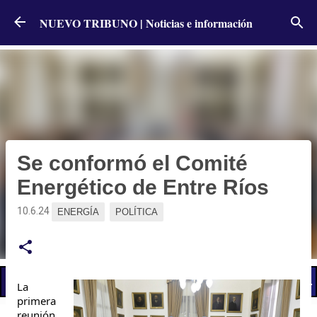
Ir al contenido principal
NUEVO TRIBUNO | Noticias e información
Se conformó el Comité
Energético de Entre Ríos
10.6.24
ENERGÍA
POLÍTICA
📢 LO ÚLTIMO
El Gobierno postergó la reunión paritaria con estatales
La
primera
reunión