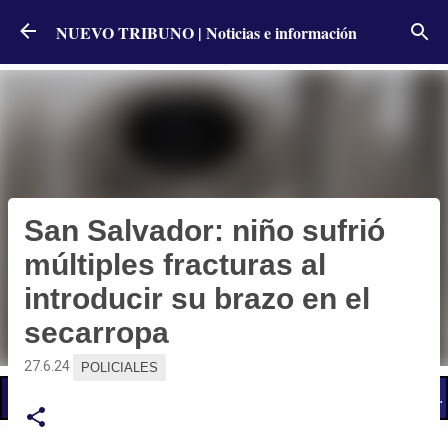
Ir al contenido principal
NUEVO TRIBUNO | Noticias e información
San Salvador: niño sufrió
múltiples fracturas al
introducir su brazo en el
secarropa
27.6.24
POLICIALES
📢 LO ÚLTIMO
Cronograma de pagos: cuándo cobran activos y pasivos de la administración pública entrerriana