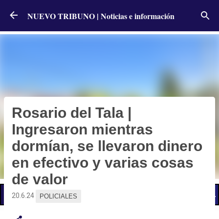
Ir al contenido principal
NUEVO TRIBUNO | Noticias e información
Rosario del Tala |
Ingresaron mientras
dormían, se llevaron dinero
en efectivo y varias cosas
de valor
📢 LO ÚLTIMO
El Gobierno postergó la reunión paritaria con estatales
20.6.24
POLICIALES