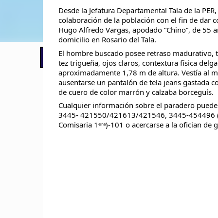
Desde la Jefatura Departamental Tala de la PER, s
colaboración de la población con el fin de dar 
Hugo Alfredo Vargas, apodado “Chino”, de 55 a
domicilio en Rosario del Tala.
El hombre buscado posee retraso madurativo, ti
📢 LO ÚLTIMO
El Gobierno postergó la reunión pari
tez trigueña, ojos claros, contextura física delga
aproximadamente 1,78 m de altura. Vestía al 
ausentarse un pantalón de tela jeans gastada co
de cuero de color marrón y calzaba borceguís.
Cualquier información sobre el paradero puede
3445- 421550/421613/421546, 3445-454496 (Je
Comisaria 1ᵉʳᵃ)-101 o acercarse a la ofician de g