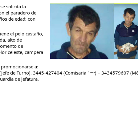
e solicita la
con el paradero de
ños de edad; con
ene el pelo castaño,
taria con estatales
da, alto de
momento de
lor celeste, campera
 promocionarse a:
fe de Turno), 3445-427404 (Comisaria 1ᵉʳᵃ) – 3434579607 (Mó
uardia de jefatura.