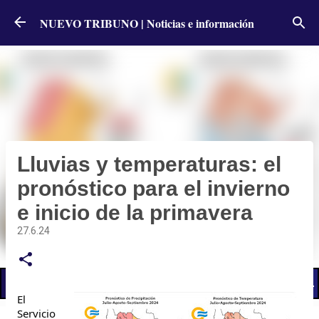
Ir al contenido principal
NUEVO TRIBUNO | Noticias e información
Lluvias y temperaturas: el
pronóstico para el invierno
e inicio de la primavera
27.6.24
📢 LO ÚLTIMO
El Gobierno postergó la reunión paritaria con estatales
El
Servicio