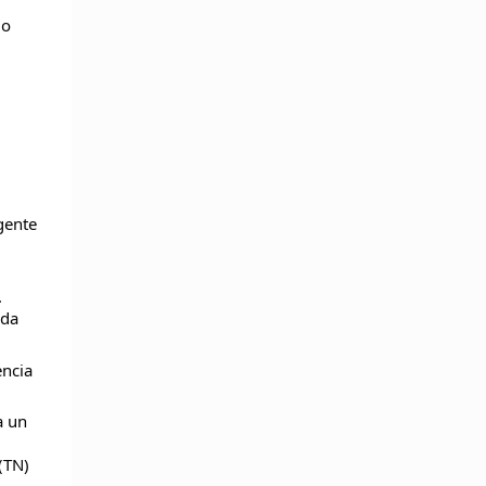
lo
gente
.
ida
encia
a un
(TN)