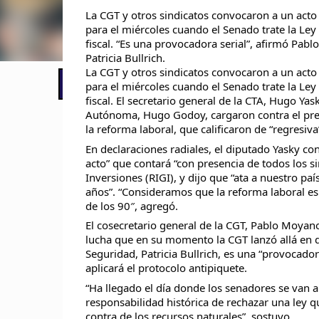
La CGT y otros sindicatos convocaron a un acto
para el miércoles cuando el Senado trate la Ley
fiscal. “Es una provocadora serial”, afirmó Pab
Patricia Bullrich.
La CGT y otros sindicatos convocaron a un acto
📢 LO ÚLTIMO
para el miércoles cuando el Senado trate la Ley
fiscal. El secretario general de la CTA, Hugo Yask
Autónoma, Hugo Godoy, cargaron contra el presi
la reforma laboral, que calificaron de “regresiva
En declaraciones radiales, el diputado Yasky c
acto” que contará “con presencia de todos los s
Inversiones (RIGI), y dijo que “ata a nuestro paí
años”. “Consideramos que la reforma laboral es 
de los 90″, agregó.
El cosecretario general de la CGT, Pablo Moyano,
lucha que en su momento la CGT lanzó allá en d
Seguridad, Patricia Bullrich, es una “provocador
aplicará el protocolo antipiquete.
“Ha llegado el día donde los senadores se van a 
responsabilidad histórica de rechazar una ley qu
contra de los recursos naturales”, sostuvo.