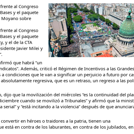
 frente al Congreso
 Bases y el paquete
lo Moyano sobre
 frente al Congreso
 Bases y el paquete
y, y el de la CTA
dente Javier Milei y
”.
onfirmó que habrá “un
indicatos”. Además, criticó el Régimen de Incentivos a las Grande
s a condiciones que le van a significar un perjuicio a futuro por ca
absolutamente regresiva, que es un retraso, un regreso a las polí
 dijo que la movilización del miércoles “es la continuidad del pl
iciembre cuando se movilizó a Tribunales” y afirmó que la minist
a serial” y “está incitando a la violencia” después de que anunciar
convertir en héroes o traidores a la patria, tienen una
e está en contra de los laburantes, en contra de los jubilados, en