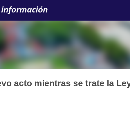
Ir al contenido principal
 información
vo acto mientras se trate la Le