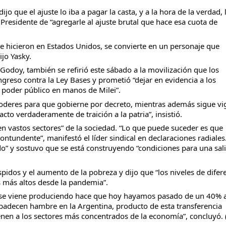
 que el ajuste lo iba a pagar la casta, y a la hora de la verdad, 
Presidente de “agregarle al ajuste brutal que hace esa cuota de
que hicieron en Estados Unidos, se convierte en un personaje que
ijo Yasky.
Godoy, también se refirió este sábado a la movilización que los
ngreso contra la Ley Bases y prometió “dejar en evidencia a los
l poder público en manos de Milei”.
poderes para que gobierne por decreto, mientras además sigue vi
cto verdaderamente de traición a la patria”, insistió.
n vastos sectores” de la sociedad. “Lo que puede suceder es que
tundente”, manifestó el líder sindical en declaraciones radiales
do” y sostuvo que se está construyendo “condiciones para una sal
pidos y el aumento de la pobreza y dijo que “los niveles de difer
s más altos desde la pandemia”.
e se viene produciendo hace que hoy hayamos pasado de un 40% 
adecen hambre en la Argentina, producto de esta transferencia
enen a los sectores más concentrados de la economía”, concluyó. 