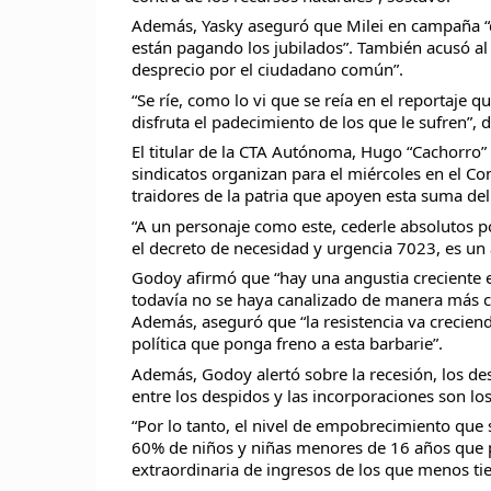
Además, Yasky aseguró que Milei en campaña “dijo
están pagando los jubilados”. También acusó al 
desprecio por el ciudadano común”.
“Se ríe, como lo vi que se reía en el reportaje 
disfruta el padecimiento de los que le sufren”, d
El titular de la CTA Autónoma, Hugo “Cachorro” 
sindicatos organizan para el miércoles en el Co
traidores de la patria que apoyen esta suma de
“A un personaje como este, cederle absolutos 
el decreto de necesidad y urgencia 7023, es un a
Godoy afirmó que “hay una angustia creciente e
todavía no se haya canalizado de manera más con
Además, aseguró que “la resistencia va crecien
política que ponga freno a esta barbarie”.
Además, Godoy alertó sobre la recesión, los des
entre los despidos y las incorporaciones son lo
“Por lo tanto, el nivel de empobrecimiento qu
60% de niños y niñas menores de 16 años que p
extraordinaria de ingresos de los que menos ti