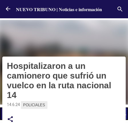
Ir al contenido principal
NUEVO TRIBUNO | Noticias e información
Hospitalizaron a un
camionero que sufrió un
vuelco en la ruta nacional
14
14.6.24
POLICIALES
📢 LO ÚLTIMO
El Gobierno postergó la reunión paritaria con estatales