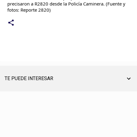
precisaron a R2820 desde la Policía Caminera. (Fuente y
fotos: Reporte 2820)
TE PUEDE INTERESAR
TU AYUDA ES MUY ÚTIL PARA SEGUIR ON LINE
® CREACIÓN, EDICIÓN, DESARROLLO Y DIRECCIÓN ☰ PABLO LÓPEZ ℗ 2012〣2026