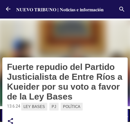
Ir al contenido principal
NUEVO TRIBUNO | Noticias e información
Fuerte repudio del Partido
Justicialista de Entre Ríos a
Kueider por su voto a favor
de la Ley Bases
13.6.24
LEY BASES
PJ
POLÍTICA
📢 LO ÚLTIMO
El Gobierno postergó la reunión paritaria con estatales