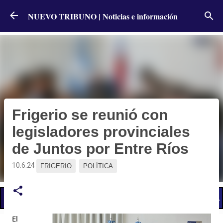
Ir al contenido principal
NUEVO TRIBUNO | Noticias e información
Frigerio se reunió con
legisladores provinciales
de Juntos por Entre Ríos
10.6.24
FRIGERIO
POLÍTICA
📢 LO ÚLTIMO
Llevaron al CGE el reclamo por diplomaturas pagas que otorgan más puntos que títul
El