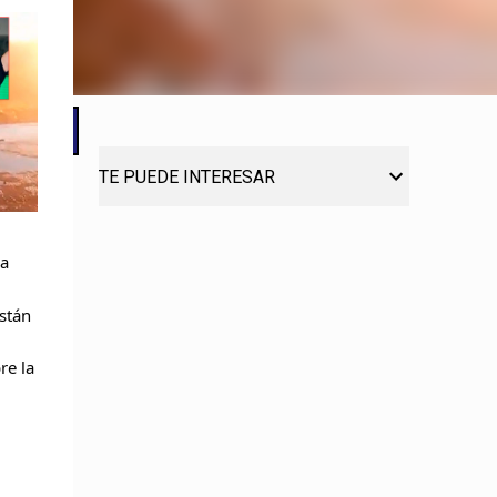
TE PUEDE INTERESAR
 a
stán
re la