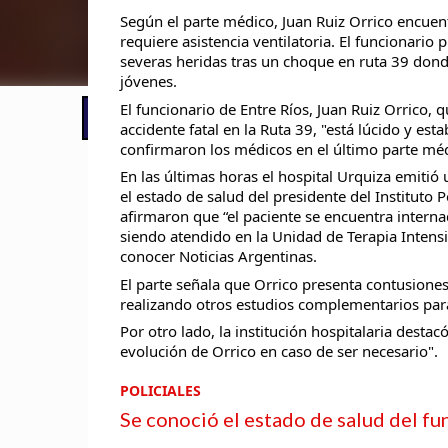
Según el parte médico, Juan Ruiz Orrico encuent
requiere asistencia ventilatoria. El funcionario p
severas heridas tras un choque en ruta 39 don
jóvenes.
El funcionario de Entre Ríos, Juan Ruiz Orrico, q
📢 LO ÚLTIMO
El Gobierno postergó la reunión pari
accidente fatal en la Ruta 39, "está lúcido y est
confirmaron los médicos en el último parte méd
En las últimas horas el hospital Urquiza emiti
el estado de salud del presidente del Instituto P
afirmaron que “el paciente se encuentra internad
siendo atendido en la Unidad de Terapia Intensiv
conocer Noticias Argentinas.
El parte señala que Orrico presenta contusione
realizando otros estudios complementarios para
Por otro lado, la institución hospitalaria desta
evolución de Orrico en caso de ser necesario".
POLICIALES
Se conoció el estado de salud del fu