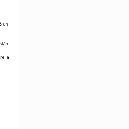
ó un
stán
re la