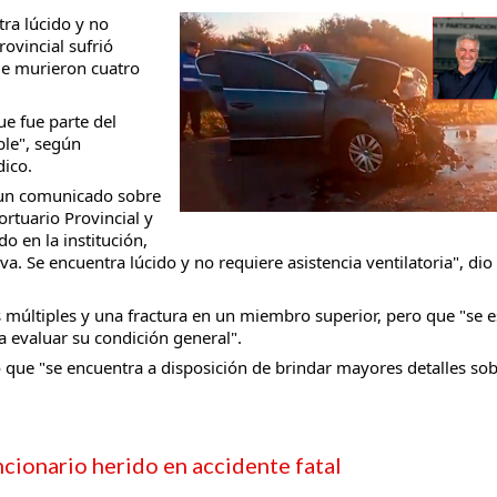
ra lúcido y no
rovincial sufrió
de murieron cuatro
ue fue parte del
taria con estatales
able", según
ico.
ó un comunicado sobre
ortuario Provincial y
o en la institución,
a. Se encuentra lúcido y no requiere asistencia ventilatoria", dio
s múltiples y una fractura en un miembro superior, pero que "se e
 evaluar su condición general".
có que "se encuentra a disposición de brindar mayores detalles sob
ncionario herido en accidente fatal