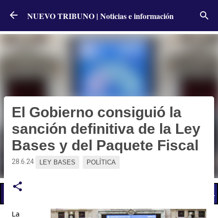
Ir al contenido principal
NUEVO TRIBUNO | Noticias e información
El Gobierno consiguió la
sanción definitiva de la Ley
Bases y del Paquete Fiscal
28.6.24
LEY BASES
POLÍTICA
📢 LO ÚLTIMO
El Gobierno postergó la reunión paritaria con estatales
La