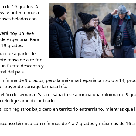
ma de 19 grados. A
eva y potente masa
tensas heladas con
verá hoy un leve
taria con estatales
 de Argentina. Para
 19 grados.
a que a partir del
te masa de aire frío
 un fuerte descenso y
ral del país.
 mínima de 9 grados, pero la máxima treparía tan solo a 14, pro
ur trayendo consigo la masa fría.
 el fin de semana. Para el sábado se anuncia una mínima de 3 gr
 cielo ligeramente nublado.
 con registros bajo cero en territorio entrerriano, mientras que l
no ascenso térmico con mínimas de 4 a 7 grados y máximas de 16 a