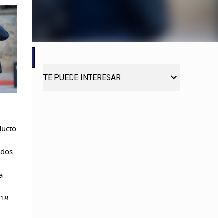
TE PUEDE INTERESAR
ducto
ados
a
 18