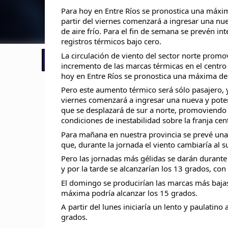
Para hoy en Entre Ríos se pronostica una máxi
partir del viernes comenzará a ingresar una nu
de aire frío. Para el fin de semana se prevén in
registros térmicos bajo cero.
La circulación de viento del sector norte promo
📢 LO ÚLTIMO
El Gobierno postergó la reunión pari
incremento de las marcas térmicas en el centro
hoy en Entre Ríos se pronostica una máxima de
Pero este aumento térmico será sólo pasajero, y
viernes comenzará a ingresar una nueva y poten
que se desplazará de sur a norte, promoviendo
condiciones de inestabilidad sobre la franja cent
Para mañana en nuestra provincia se prevé una
que, durante la jornada el viento cambiaría al s
Pero las jornadas más gélidas se darán durante
y por la tarde se alcanzarían los 13 grados, con
El domingo se producirían las marcas más bajas,
máxima podría alcanzar los 15 grados.
A partir del lunes iniciaría un lento y paulati
grados.