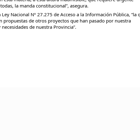
todas, la manda constitucional”, asegura.
la Ley Nacional Nº 27.275 de Acceso a la Información Pública, “la 
n propuestas de otros proyectos que han pasado por nuestra
d y necesidades de nuestra Provincia”.
 AYUDA ES MUY ÚTIL PARA SEGUIR ON LINE
® CREACIÓN, EDICIÓN, DESARROLLO Y DIRECCIÓN ☰ PABLO LÓPEZ ℗ 2012〣2026