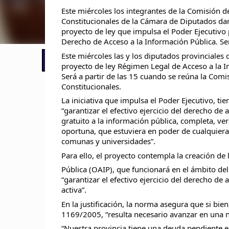
Este miércoles los integrantes de la Comisión 
Constitucionales de la Cámara de Diputados dar
proyecto de ley que impulsa el Poder Ejecutivo
Derecho de Acceso a la Información Pública. Será
Este miércoles las y los diputados provinciales 
📢 LO ÚLTIMO
Cronograma de pagos: cuándo cobran
proyecto de ley Régimen Legal de Acceso a la I
Será a partir de las 15 cuando se reúna la Com
Constitucionales.
La iniciativa que impulsa el Poder Ejecutivo, tie
“garantizar el efectivo ejercicio del derecho de 
gratuito a la información pública, completa, ve
oportuna, que estuviera en poder de cualquiera
comunas y universidades”.
Para ello, el proyecto contempla la creación de 
Pública (OAIP), que funcionará en el ámbito del 
“garantizar el efectivo ejercicio del derecho d
activa”.
En la justificación, la norma asegura que si bie
1169/2005, “resulta necesario avanzar en una n
“Nuestra provincia tiene una deuda pendiente en