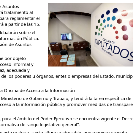
de Asuntos
á tratamiento al
 para reglamentar el
 a partir de las 15.
debatirán sobre el
 activos y pasivos de la administración pública entrerriana
nformación Pública.
isión de Asuntos
ne por objeto
acceso informal y
raz, adecuada y
 de los poderes u órganos, entes o empresas del Estado, municip
la Oficina de Acceso a la Información
Ministerio de Gobierno y Trabajo, y tendrá la tarea específica de
e acceso a la información pública y promover medidas de transpare
n, para el ámbito del Poder Ejecutivo se encuentra vigente el Decr
ormativa de rango legislativo general”.
 esta materia, a esta altura inadmisible, que requiere urgente