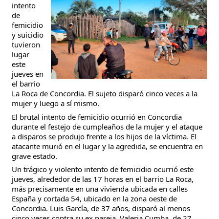
intento
de
femicidio
y suicidio
tuvieron
lugar
este
jueves en
el barrio
La Roca de Concordia. El sujeto disparó cinco veces a la
mujer y luego a sí mismo.
El brutal intento de femicidio ocurrió en Concordia
durante el festejo de cumpleaños de la mujer y el ataque
a disparos se produjo frente a los hijos de la víctima. El
atacante murió en el lugar y la agredida, se encuentra en
grave estado.
Un trágico y violento intento de femicidio ocurrió este
jueves, alrededor de las 17 horas en el barrio La Roca,
más precisamente en una vivienda ubicada en calles
España y cortada 54, ubicado en la zona oeste de
Concordia. Luis García, de 37 años, disparó al menos
cinco veces contra su ex pareja, Valeria Cumba, de 27