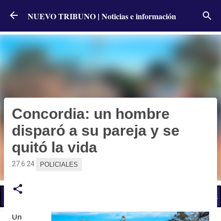
Ir al contenido principal
NUEVO TRIBUNO | Noticias e información
Concordia: un hombre
disparó a su pareja y se
quitó la vida
27.6.24
POLICIALES
📢 LO ÚLTIMO
El Gobierno postergó la reunión paritaria con estatales
Un