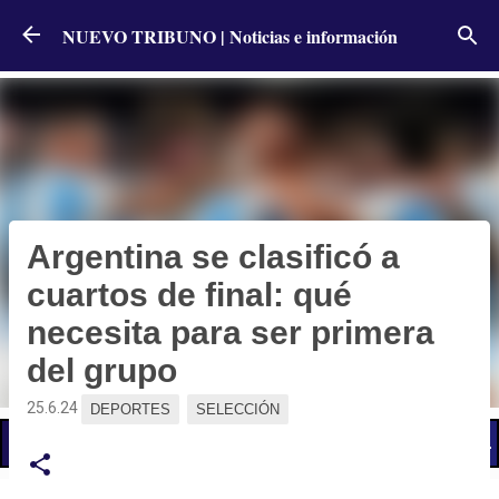
Ir al contenido principal
NUEVO TRIBUNO | Noticias e información
Argentina se clasificó a
cuartos de final: qué
necesita para ser primera
del grupo
25.6.24
DEPORTES
SELECCIÓN
📢 LO ÚLTIMO
El Gobierno postergó la reunión paritaria con estatales