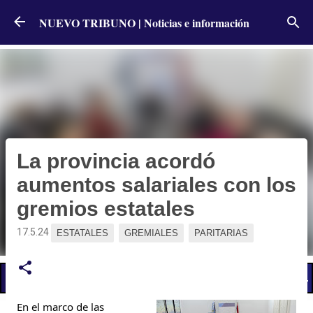
Ir al contenido principal
NUEVO TRIBUNO | Noticias e información
La provincia acordó
aumentos salariales con los
gremios estatales
17.5.24
ESTATALES
GREMIALES
PARITARIAS
📢 LO ÚLTIMO
El Gobierno postergó la reunión paritaria con estatales
En el marco de las