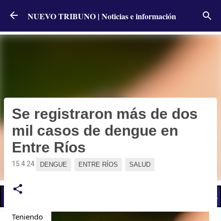
Ir al contenido principal
NUEVO TRIBUNO | Noticias e información
Se registraron más de dos
mil casos de dengue en
Entre Ríos
15.4.24
DENGUE
ENTRE RÍOS
SALUD
📢 LO ÚLTIMO
El Gobierno postergó la reunión paritaria con estatales
Teniendo