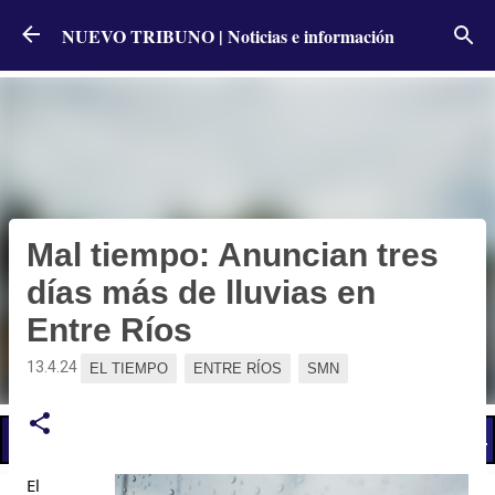
Ir al contenido principal
NUEVO TRIBUNO | Noticias e información
Mal tiempo: Anuncian tres
días más de lluvias en
Entre Ríos
13.4.24
EL TIEMPO
ENTRE RÍOS
SMN
📢 LO ÚLTIMO
El Gobierno postergó la reunión paritaria con estatales
El