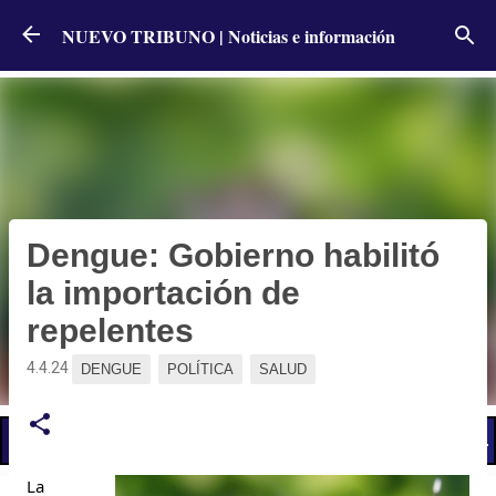
Ir al contenido principal
NUEVO TRIBUNO | Noticias e información
Dengue: Gobierno habilitó
la importación de
repelentes
4.4.24
DENGUE
POLÍTICA
SALUD
📢 LO ÚLTIMO
El Gobierno postergó la reunión paritaria con estatales
La