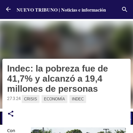
Ir al contenido principal
NUEVO TRIBUNO | Noticias e información
Indec: la pobreza fue de
41,7% y alcanzó a 19,4
millones de personas
27.3.24
CRISIS
ECONOMÍA
INDEC
📢 LO ÚLTIMO
El Gobierno postergó la reunión paritaria con estatales
Con