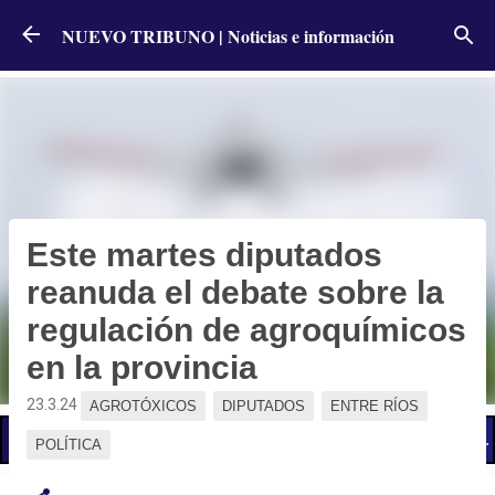
Ir al contenido principal
NUEVO TRIBUNO | Noticias e información
Este martes diputados
reanuda el debate sobre la
regulación de agroquímicos
en la provincia
23.3.24
AGROTÓXICOS
DIPUTADOS
ENTRE RÍOS
📢 LO ÚLTIMO
Cronograma de pagos: cuándo cobran activos y pasivos de la admin
POLÍTICA