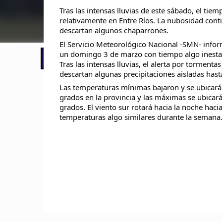
Tras las intensas lluvias de este sábado, el tie
relativamente en Entre Ríos. La nubosidad cont
descartan algunos chaparrones.
El Servicio Meteorológico Nacional -SMN- info
un domingo 3 de marzo con tiempo algo inestab
📢 LO ÚLTIMO
El Gobierno postergó la reunión pari
Tras las intensas lluvias, el alerta por tormenta
descartan algunas precipitaciones aisladas hasta
Las temperaturas mínimas bajaron y se ubicarán
grados en la provincia y las máximas se ubicará
grados. El viento sur rotará hacia la noche hacia
temperaturas algo similares durante la semana