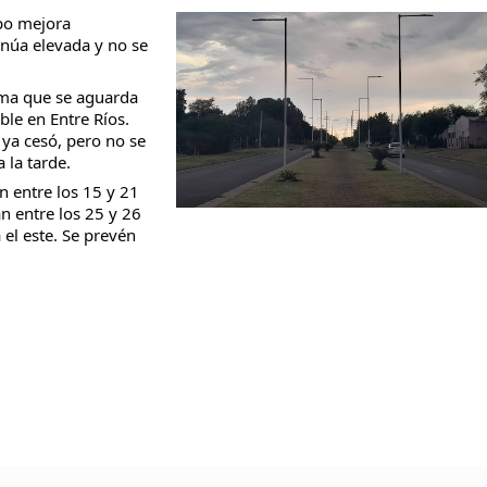
mpo mejora
inúa elevada y no se
rma que se aguarda
le en Entre Ríos.
taria con estatales
s ya cesó, pero no se
 la tarde.
 entre los 15 y 21
n entre los 25 y 26
 el este. Se prevén
.