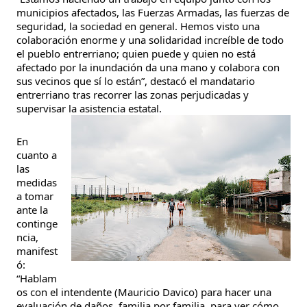
municipios afectados, las Fuerzas Armadas, las fuerzas de
seguridad, la sociedad en general. Hemos visto una
colaboración enorme y una solidaridad increíble de todo
el pueblo entrerriano; quien puede y quien no está
afectado por la inundación da una mano y colabora con
sus vecinos que sí lo están”, destacó el mandatario
entrerriano tras recorrer las zonas perjudicadas y
supervisar la asistencia estatal.
En
cuanto a
las
medidas
a tomar
ante la
continge
ncia,
manifest
ó:
“Hablam
os con el intendente (Mauricio Davico) para hacer una
evaluación de daños, familia por familia, para ver cómo