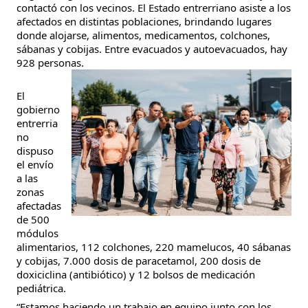
contactó con los vecinos. El Estado entrerriano asiste a los
afectados en distintas poblaciones, brindando lugares
donde alojarse, alimentos, medicamentos, colchones,
sábanas y cobijas. Entre evacuados y autoevacuados, hay
928 personas.
El
gobierno
entrerria
no
dispuso
el envío
a las
zonas
afectadas
de 500
módulos
alimentarios, 112 colchones, 220 mamelucos, 40 sábanas
y cobijas, 7.000 dosis de paracetamol, 200 dosis de
doxiciclina (antibiótico) y 12 bolsos de medicación
pediátrica.
“Estamos haciendo un trabajo en equipo junto con los