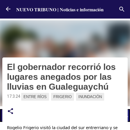
Ir al contenido principal
NUEVO TRIBUNO | Noticias e información
El gobernador recorrió los
lugares anegados por las
lluvias en Gualeguaychú
17.3.24
ENTRE RÍOS
FRIGERIO
INUNDACIÓN
📢 LO ÚLTIMO
El Gobierno postergó la reunión paritaria con estatales
Rogelio Frigerio visitó la ciudad del sur entrerriano y se