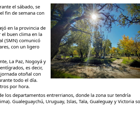
ante el sábado, se
el fin de semana con
lejó en la provincia de
r el buen clima en la
taria con estatales
nal (SMN) comunicó
res, con un ligero
nte, La Paz, Nogoyá y
ntígrados, es decir,
jornada otoñal con
rante todo el día.
tros por hora.
de los departamentos entrerrianos, donde la zona sur tendría
ma). Gualeguaychú, Uruguay, Islas, Tala, Gualeguay y Victoria so