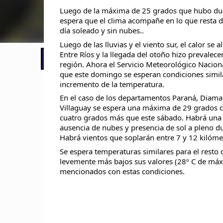
Luego de la máxima de 25 grados que hubo dur
espera que el clima acompañe en lo que resta d
día soleado y sin nubes..
Luego de las lluvias y el viento sur, el calor se a
Entre Ríos y la llegada del otoño hizo prevalece
📢 LO ÚLTIMO
El Gobierno postergó la reunión pari
región. Ahora el Servicio Meteorológico Nacio
que este domingo se esperan condiciones simila
incremento de la temperatura.
En el caso de los departamentos Paraná, Diama
Villaguay se espera una máxima de 29 grados ce
cuatro grados más que este sábado. Habrá una 
ausencia de nubes y presencia de sol a pleno du
Habrá vientos que soplarán entre 7 y 12 kilóme
Se espera temperaturas similares para el resto 
levemente más bajos sus valores (28º C de máxi
mencionados con estas condiciones.